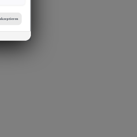
er
etails zu den
tellungen am
akzeptieren
 auf unsere
mit
s, Porsche