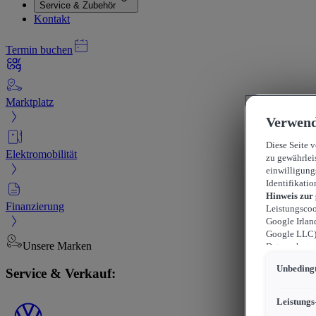
Service & Zubehör
Kontakt
Termin buchen
Marktplatz
Verwend
Diese Seite 
Elektromobilität
zu gewährlei
einwilligung
Identifikatio
Hinweis zur
Finanzierung
Leistungscoo
Google Irlan
Google LLC) 
Unsere Marken
Datenschutzn
können sich f
Unbedingt
Service & Verkauf:
durchsetzen 
werden kann,
können, wobe
Leistungs
beschränkt s