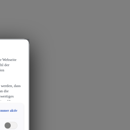
er Webseite
hl der
den
 werden, dass
an die
hwertiges
ion. Hieraus
sam
Immer aktiv
chlossen
erlangen
endige
ies auch für