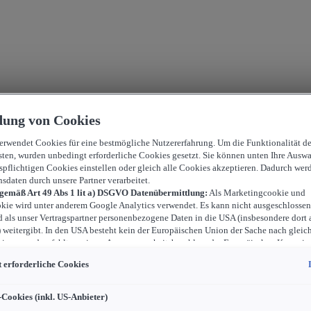
ung von Cookies
verwendet Cookies für eine bestmögliche Nutzererfahrung. Um die Funktionalität d
sten, wurden unbedingt erforderliche Cookies gesetzt. Sie können unten Ihre Auswa
spflichtigen Cookies einstellen oder gleich alle Cookies akzeptieren. Dadurch wer
nsdaten durch unsere Partner verarbeitet.
 gemäß Art 49 Abs 1 lit a) DSGVO Datenübermittlung:
Als Marketingcookie und
kie wird unter anderem Google Analytics verwendet. Es kann nicht ausgeschlossen
d als unser Vertragspartner personenbezogene Daten in die USA (insbesondere dort 
weitergibt. In den USA besteht kein der Europäischen Union der Sache nach gleic
iveau und es fehlt an einem Angemessenheitsbeschluss der Europäischen Kommiss
ür Sie Risiken ergeben, weil Sie Ihre Rechte als Betroffener in den USA nicht wirk
 erforderliche Cookies
können, in den USA keine Datenschutzgrundsätze bestehen, und weil nicht ausges
 dass aufgrund aktueller Gesetze US-Sicherheitsbehörden einen Zugriff auf Daten 
i Eingriffe in Ihre persönlichen Rechte und Freiheiten nicht auf das absolut Notw
-Cookies (inkl. US-Anbieter)
ind.
Sollten Sie das Setzen von Cookies für Marketingzwecke oder Leistungscook